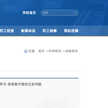
学校首页
苏工校报
新媒体说
苏工映像
网站投稿
位置：
首页
->
科学研究
->
讲座报告
学习-变系数方程的正反问题