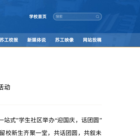
学校首页
苏工校报
新媒体说
苏工映像
网站投稿
活动
一站式”学生社区举办“迎国庆，话团圆”
级留校新生齐聚一堂，共话团圆，共叙未